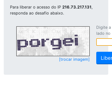
Para liberar o acesso
do IP
216.73.217.131
,
responda ao desafio abaixo.
Digite 
lado no
[trocar imagem]